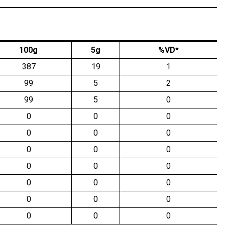
100g
5g
%VD*
387
19
1
99
5
2
99
5
0
0
0
0
0
0
0
0
0
0
0
0
0
0
0
0
0
0
0
0
0
0