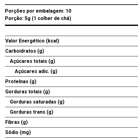
Porções por embalagem: 10
Porção: 5g (1 colher de chá)
Valor Energético (kcal)
Carboidratos (g)
Açúcares totais (g)
Açúcares adic. (g)
Proteínas (g)
Gorduras totais (g)
Gorduras saturadas (g)
Gorduras trans (g)
Fibras (g)
Sódio (mg)